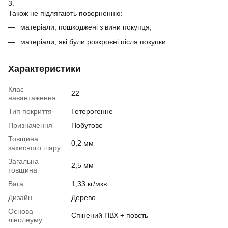
3.
Також не підлягають поверненню:
матеріали, пошкоджені з вини покупця;
матеріали, які були розкроєні після покупки.
Характеристики
Клас
22
навантаження
Тип покриття
Гетерогенне
Призначення
Побутове
Товщина
0,2 мм
захисного шару
Загальна
2,5 мм
товщина
Вага
1,33 кг/мкв
Дизайн
Дерево
Основа
Спінений ПВХ + повсть
лінолеуму