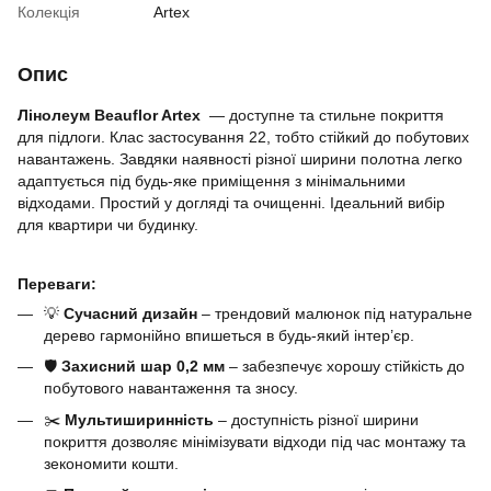
Колекція
Artex
Опис
Лінолеум Beauflor Artex
— доступне та стильне покриття
для підлоги. Клас застосування 22, тобто стійкий до побутових
навантажень. Завдяки наявності різної ширини полотна легко
адаптується під будь-яке приміщення з мінімальними
відходами. Простий у догляді та очищенні. Ідеальний вибір
для квартири чи будинку.
Переваги:
💡
Сучасний дизайн
– трендовий малюнок під натуральне
дерево гармонійно впишеться в будь-який інтер’єр.
🛡
Захисний шар 0,2 мм
– забезпечує хорошу стійкість до
побутового навантаження та зносу.
✂️
Мультиширинність
– доступність різної ширини
покриття дозволяє мінімізувати відходи під час монтажу та
зекономити кошти.