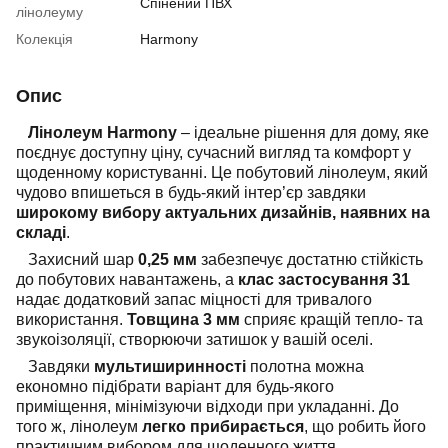
Спінений ПВХ
лінолеуму
Колекція
Harmony
Опис
Лінолеум Harmony
– ідеальне рішення для дому, яке
поєднує доступну ціну, сучасний вигляд та комфорт у
щоденному користуванні. Це побутовий лінолеум, який
чудово впишеться в будь-який інтер’єр завдяки
широкому вибору актуальних дизайнів, наявних на
складі
.
Захисний шар
0,25 мм
забезпечує достатню стійкість
до побутових навантажень, а
клас застосування 31
надає додатковий запас міцності для тривалого
використання.
Товщина 3 мм
сприяє кращій тепло- та
звукоізоляції, створюючи затишок у вашій оселі.
Завдяки
мультиширинності
полотна можна
економно підібрати варіант для будь-якого
приміщення, мінімізуючи відходи при укладанні. До
того ж, лінолеум
легко прибирається
, що робить його
практичним вибором для щоденного життя.