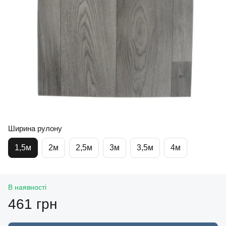
Ширина рулону
1,5м
2м
2,5м
3м
3,5м
4м
В наявності
461 грн