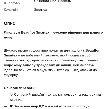
Спінений ПВХ + повсть
лінолеуму
Колекція
Smartex
Опис
Лінолеум Beauflor Smartex – сучасне рішення для вашого
дому
Шукаєте якісне та доступне покриття для підлоги?
Beauflor
Smartex
– це побутовий лінолеум, який поєднує в собі
стильний вигляд, практичність та оптимальну ціну. Завдяки
широкому вибору трендових дизайнів
, цей лінолеум
ідеально впишеться в будь-який інтер’єр — від класики до
модерну.
Основні переваги:
💡
Сучасний дизайн
– актуальні кольори та текстури під
дерево.
🛡️
Захисний шар 0,2 мм
– забезпечує стійкість до