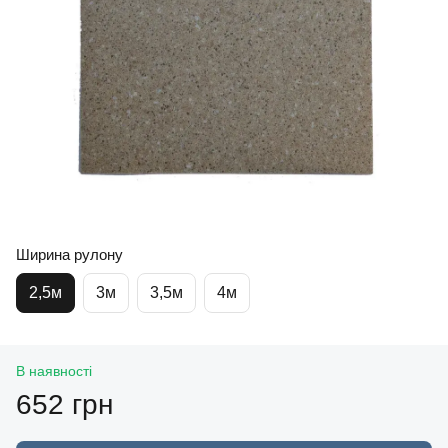
Ширина рулону
2,5м
3м
3,5м
4м
В наявності
652 грн