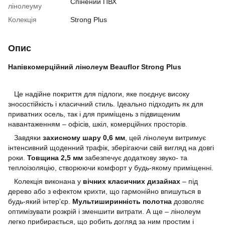
Спінений ПВХ
лінолеуму
Колекція
Strong Plus
Опис
Напівкомерційний лінолеум Beauflor Strong Plus
Це надійне покриття для підлоги, яке поєднує високу
зносостійкість і класичний стиль. Ідеально підходить як для
приватних осель, так і для приміщень з підвищеним
навантаженням – офісів, шкіл, комерційних просторів.
Завдяки
захисному шару 0,6 мм
, цей лінолеум витримує
інтенсивний щоденний трафік, зберігаючи свій вигляд на довгі
роки.
Товщина 2,5 мм
забезпечує додаткову звуко- та
теплоізоляцію, створюючи комфорт у будь-якому приміщенні.
Колекція виконана у
вічних класичних дизайнах
– під
дерево або з ефектом крихти, що гармонійно впишуться в
будь-який інтер’єр.
Мультиширинність полотна
дозволяє
оптимізувати розкрій і зменшити витрати. А ще – лінолеум
легко прибирається, що робить догляд за ним простим і