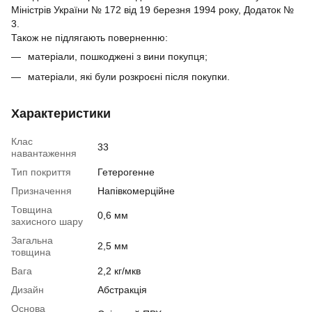
Міністрів України № 172 від 19 березня 1994 року, Додаток №
3.
Також не підлягають поверненню:
матеріали, пошкоджені з вини покупця;
матеріали, які були розкроєні після покупки.
Характеристики
Клас
33
навантаження
Тип покриття
Гетерогенне
Призначення
Напівкомерційне
Товщина
0,6 мм
захисного шару
Загальна
2,5 мм
товщина
Вага
2,2 кг/мкв
Дизайн
Абстракція
Основа