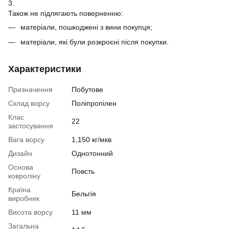
3.
Також не підлягають поверненню:
матеріали, пошкоджені з вини покупця;
матеріали, які були розкроєні після покупки.
Характеристики
Призначення
Побутове
Склад ворсу
Поліпропілен
Клас
22
застосування
Вага ворсу
1,150 кг/мкв
Дизайн
Однотонний
Основа
Повсть
ковроліну
Країна
Бельгія
виробник
Висота ворсу
11 мм
Загальна