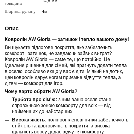
14,5 мм
товщина
Ширина рулону
4м
Опис
Ковролін AW Gloria — затишок і тепло вашого дому!
Ви шукаєте підлогове покриття, яке забезпечить
комфорт і затишок, не завдаючи зайвих витрат?
Ковролін AW Gloria — саме те, що потрібно! Це
ідеальне рішення для сімей, які прагнуть додати тепла
в оселю, особливо якщо у вас є діти. М'який на дотик,
цей ковролін дарує ногам приємне відчуття тепла, а
дітям — комфорт для ігор.
Чому варто обрати AW Gloria?
Турбота про сім'ю:
з ним ваша оселя стане
справжньою зоною комфорту для всіх — від
найменших до найстарших.
Висока якість:
поліпропіленові нитки забезпечують
стійкість та довговічність покриття, а висока
щільність ворсу додає відчуття комфорту.