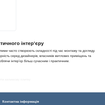
тичного інтер’єру
лими часто створюють складності під час монтажу та догляду.
ність серед дизайнерів, власників житлових приміщень та
облячи інтер’єр більш сучасним і практичним.
мід, поліпропілен або змішане волокно). Завдяки цій структурі
Контактна інформація