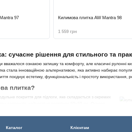
Mantra 97
Килимова плитка AW Mantra 98
1 559 грн
а: сучасне рішення для стильного та прак
и вважалося ознакою затишку та комфорту, але класичні рулонні ки
ка стала інноваційною альтернативою, яка активно набирає популяр
риття поєднує естетику, функціональність і простоту використання, р
ва плитка?
дульне покриття для підлоги, яке складається з окремих
них сегментів, найчастіше розміром 50×50 см. Основа
ВХ, бітуму чи поліуретану, а верхній шар — з якісного ворсу (поліа
навантажень і приємна на дотик.
ги килимової плитки
Каталог
Клієнтам