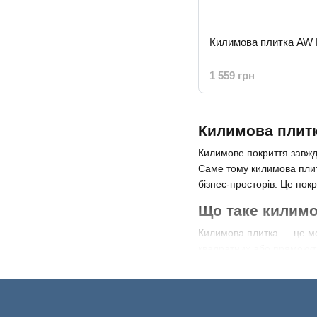
Килимова плитка AW 
1 559 грн
Килимова плитк
Килимове покриття завжд
Саме тому килимова плит
бізнес-просторів. Це пок
Що таке килимо
Килимова плитка — це мо
квадратних або прямокут
плитки виготовляється з П
плитка міцна, стійка до 
Основні перева