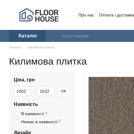
Перейти до основного контенту
Про нас
Оплата і доставк
Угода користувача
Каталог
Головна
Килимова плитка
Килимова плитка
Ціна, грн
Від Ціна, грн
До Ціна, грн
ОК
Наявність
9
В наявності
5
Немає в наявності
Дизайн