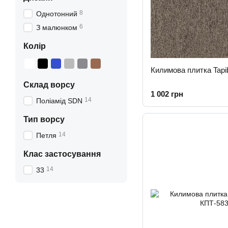
8
Однотонний
6
З малюнком
Колір
Килимова плитка Tapib
Склад ворсу
1 002 грн
14
Поліамід SDN
Тип ворсу
14
Петля
Клас застосування
14
33