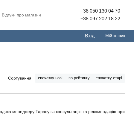
+38 050 130 04 70
Відгуки про магазин
+38 097 202 18 22
Вхід
Мій кошик
спочатку нові
по рейтингу
спочатку старі
Сортування:
подяка менеджеру Тарасу за консультацію та рекомендацію при