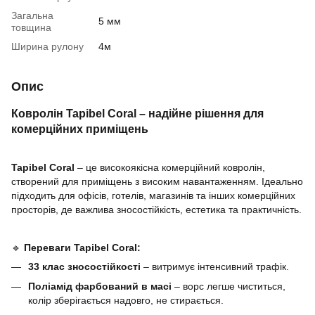
Загальна
5 мм
товщина
Ширина рулону
4м
Опис
Ковролін Tapibel Coral – надійне рішення для
комерційних приміщень
Tapibel Coral
– це високоякісна комерційний ковролін,
створений для приміщень з високим навантаженням. Ідеально
підходить для офісів, готелів, магазинів та інших комерційних
просторів, де важлива зносостійкість, естетика та практичність.
🔹
Переваги Tapibel Coral:
33 клас зносостійкості
– витримує інтенсивний трафік.
Поліамід фарбований в масі
– ворс легше чиститься,
колір зберігається надовго, не стирається.