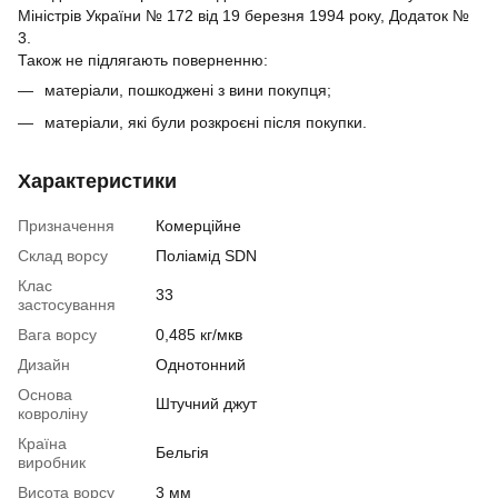
Міністрів України № 172 від 19 березня 1994 року, Додаток №
3.
Також не підлягають поверненню:
матеріали, пошкоджені з вини покупця;
матеріали, які були розкроєні після покупки.
Характеристики
Призначення
Комерційне
Склад ворсу
Поліамід SDN
Клас
33
застосування
Вага ворсу
0,485 кг/мкв
Дизайн
Однотонний
Основа
Штучний джут
ковроліну
Країна
Бельгія
виробник
Висота ворсу
3 мм