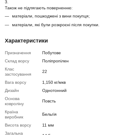
3.
Також не підлягають поверненню:
матеріали, пошкоджені з вини покупця;
матеріали, які були розкроєні після покупки.
Характеристики
Призначення
Побутове
Склад ворсу
Поліпропілен
Клас
22
застосування
Вага ворсу
1,150 кг/мкв
Дизайн
Однотонний
Основа
Повсть
ковроліну
Країна
Бельгія
виробник
Висота ворсу
11 мм
Загальна