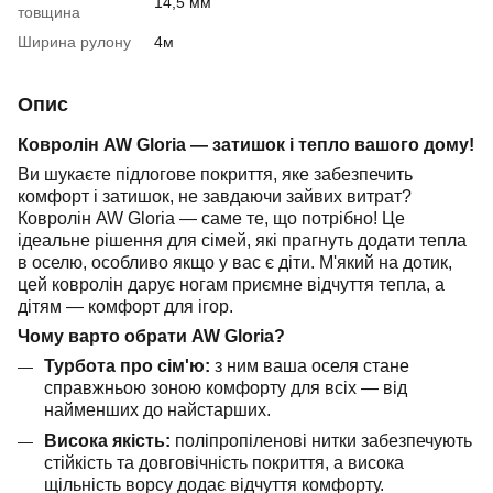
14,5 мм
товщина
Ширина рулону
4м
Опис
Ковролін AW Gloria — затишок і тепло вашого дому!
Ви шукаєте підлогове покриття, яке забезпечить
комфорт і затишок, не завдаючи зайвих витрат?
Ковролін AW Gloria — саме те, що потрібно! Це
ідеальне рішення для сімей, які прагнуть додати тепла
в оселю, особливо якщо у вас є діти. М'який на дотик,
цей ковролін дарує ногам приємне відчуття тепла, а
дітям — комфорт для ігор.
Чому варто обрати AW Gloria?
Турбота про сім'ю:
з ним ваша оселя стане
справжньою зоною комфорту для всіх — від
найменших до найстарших.
Висока якість:
поліпропіленові нитки забезпечують
стійкість та довговічність покриття, а висока
щільність ворсу додає відчуття комфорту.