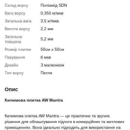
Склад ворсу
Поліамід SDN
Вага ворсу
0,350 кг/мкв
Загальна вага
3,5 кг/мкв
Висота ворсу
2,2 мм
Загальна
5,2 мм
товщина
Розмір плитки
50см х 50см
Пакування
6 мкв
Дизайн
З малюнком
Тип ворсу
Петля
Опис
Килимова плитка AW Mantra
Килимова плитка AW Mantra — це практичне та зручне
рішення для облаштування підлоги в комерційних та житлових
приміщеннях. Вона ідеально підходить для використання на