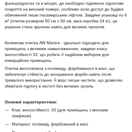
фальшпідлогах та в місцях, де необхідно піднімати підлогове
покриття на високий поверх, особливо коли доступ до будівлі
обмежений лише пасажирським ліфтом. Завдяки упаковці по 6
м² (плитка розміром 50 см x 50 см, вага коробки 24 кг), це
рішення стане зручним навіть для великих проєктів.
Килимова плитка AW Mantra - ідеально підходить для
приміщень з великим навантаженням, завдяки класу
зносостійкості 33, що робить її надійним вибором для
комерційних приміщень.
Плитка виготовлена з поліаміду, фарбованого в масі, що
забезпечує стійкість до зношування фарби навіть після
тривалого використання. Її ворс легше чистити, що дозволяє
зберігати підлогу в чистоті без великих зусиль.
Основні характеристики:
Клас зносостійкості: 33 (для приміщень з високим
трафіком)
Матеріал: поліамід, фарбований в масі