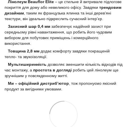
Лінолеум Beauflor Elite
– це стильне й витривале підлогове
покриття для дому або невеликого офісу. Завдяки
трендовим
дизайнам
, таким як французька ялинка та інші дерев’яні
текстури, він ідеально підкреслить сучасний інтер’єр.
Захисний шар 0,4 мм
забезпечує надійний захист при
середньому рівні навантаження, що робить його чудовим
вибором для побутових приміщень і комерційного
використання.
Товщина 2,8 мм
додає комфорту завдяки покращеній
тепло- та звукоізоляції.
Мультиширинність
дозволяє зменшити кількість відходів під
час монтажу, а
простота в догляді
робить цей лінолеум ще
зручнішим у повсякденному житті.
Ми – офіційний дистриб’ютор
, тож пропонуємо якісний
продукт за вигідними умовами.