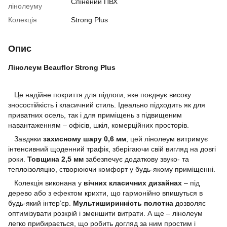
Спінений ПВХ
лінолеуму
Колекція
Strong Plus
Опис
Лінолеум Beauflor Strong Plus
Це надійне покриття для підлоги, яке поєднує високу
зносостійкість і класичний стиль. Ідеально підходить як для
приватних осель, так і для приміщень з підвищеним
навантаженням – офісів, шкіл, комерційних просторів.
Завдяки
захисному шару 0,6 мм
, цей лінолеум витримує
інтенсивний щоденний трафік, зберігаючи свій вигляд на довгі
роки.
Товщина 2,5 мм
забезпечує додаткову звуко- та
теплоізоляцію, створюючи комфорт у будь-якому приміщенні.
Колекція виконана у
вічних класичних дизайнах
– під
дерево або з ефектом крихти, що гармонійно впишуться в
будь-який інтер’єр.
Мультиширинність полотна
дозволяє
оптимізувати розкрій і зменшити витрати. А ще – лінолеум
легко прибирається, що робить догляд за ним простим і