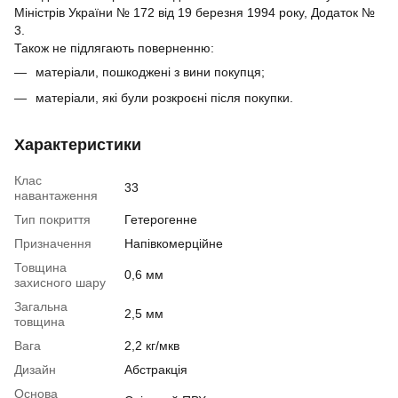
Міністрів України № 172 від 19 березня 1994 року, Додаток №
3.
Також не підлягають поверненню:
матеріали, пошкоджені з вини покупця;
матеріали, які були розкроєні після покупки.
Характеристики
Клас
33
навантаження
Тип покриття
Гетерогенне
Призначення
Напівкомерційне
Товщина
0,6 мм
захисного шару
Загальна
2,5 мм
товщина
Вага
2,2 кг/мкв
Дизайн
Абстракція
Основа