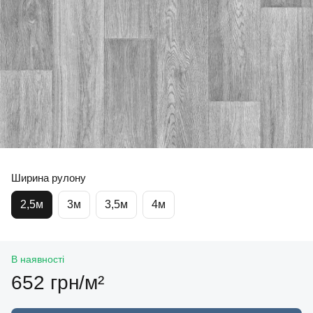
Ширина рулону
2,5м
3м
3,5м
4м
В наявності
652 грн/м²