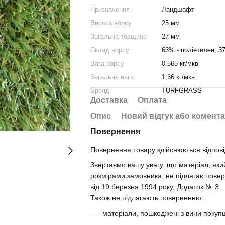
Призначення
Ландшафт
Висота ворсу
25 мм
Загальна товщина
27 мм
Склад ворсу
63% - поліетилен, 3
Вага ворсу
0.565 кг/мкв
Загальна вага
1,36 кг/мкв
Бренд
TURFGRASS
Доставка
Оплата
Опис
Новий відгук або комент
Повернення
Повернення товару здійснюється відпові
Звертаємо вашу увагу, що матеріал, який
розмірами замовника, не підлягає повер
від 19 березня 1994 року, Додаток № 3.
Також не підлягають поверненню:
матеріали, пошкоджені з вини покупц