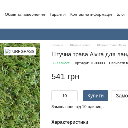
а
Обмін та повернення
Гарантія
Контактна інформація
Блог
Головна
Штучна трава
Штучна трава Alvira
Штучна трава Alvira для ла
В наявності
Артикул: 01-00003
Написати ві
541 грн
Купити
Замо
Замовлення від 10 одиниць
Характеристики