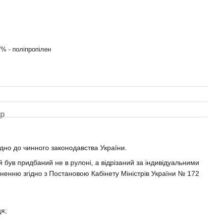
7% - поліпропілен
ар
дно до чинного законодавства України.
 був придбаний не в рулоні, а відрізаний за індивідуальними
ненню згідно з Постановою Кабінету Міністрів України № 172
я;