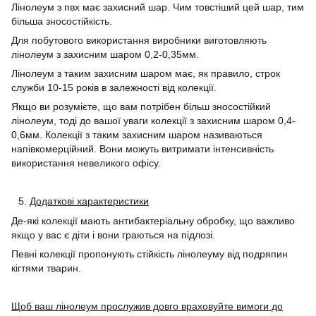
Лінолеум з пвх має захисний шар. Чим товстіший цей шар, тим
більша зносостійкість.
Для побутового використання виробники виготовляють
лінолеум з захисним шаром 0,2-0,35мм.
Лінолеум з таким захисним шаром має, як правило, строк
служби 10-15 років в залежності від колекції.
Якщо ви розумієте, що вам потрібен більш зносостійкий
лінолеум, тоді до вашої уваги колекції з захисним шаром 0,4-
0,6мм. Колекції з таким захисним шаром називаються
напівкомерційний. Вони можуть витримати інтенсивність
використання невеликого офісу.
Додаткові характеристики
Де-які колекції мають антибактеріальну обробку, що важливо
якщо у вас є діти і вони граються на підлозі.
Певні колекції пропонують стійкість лінолеуму від подряпин
кігтями тварин.
Щоб ваш лінолеум прослужив довго враховуйте вимоги до