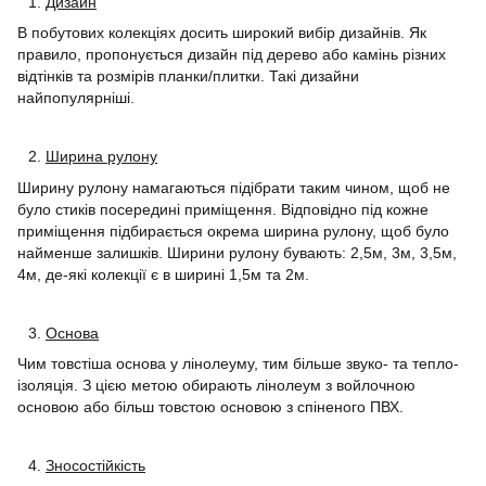
Дизайн
В побутових колекціях досить широкий вибір дизайнів. Як
правило, пропонується дизайн під дерево або камінь різних
відтінків та розмірів планки/плитки. Такі дизайни
найпопулярніші.
Ширина рулону
Ширину рулону намагаються підібрати таким чином, щоб не
було стиків посередині приміщення. Відповідно під кожне
приміщення підбирається окрема ширина рулону, щоб було
найменше залишків. Ширини рулону бувають: 2,5м, 3м, 3,5м,
4м, де-які колекції є в ширині 1,5м та 2м.
Основа
Чим товстіша основа у лінолеуму, тим більше звуко- та тепло-
ізоляція. З цією метою обирають лінолеум з войлочною
основою або більш товстою основою з спіненого ПВХ.
Зносостійкість